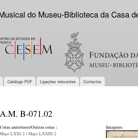
Skip to
main
 Musical do Museu-Biblioteca da Casa 
content
EM
Logo VV
Catálogo PDF
Ligações relevantes
Contactos
A.M. B-071.02
Cotas anteriores/Outras cotas :
Imagens:
Maço LXXI-2 / Maço LXXIII-2