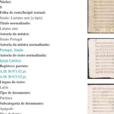
Núcleo:
B
Folha de rosto/Incipit textual:
Simão: Laetatus sum [a lápis]
Título normalizado:
Lætatus sum
Autoria da música:
Simão Portugal
Autoria da música normalizada:
Portugal, Simão
Autoria do texto normalizada:
Igreja Católica
Registo(s) parente:
A.M. B-071.02.pc
A.M. B-073.02.pc
Língua do texto:
Latim
Tipo de documento:
Partitura
Subcategoria de documento:
Apógrafo
Tipo de fonte: