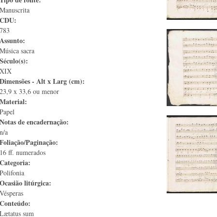
Manuscrita
CDU:
783
Assunto:
Música sacra
Século(s):
XIX
Dimensões - Alt x Larg (cm):
23,9 x 33,6 ou menor
Material:
Papel
Notas de encadernação:
n/a
Foliação/Paginação:
16 ff. numerados
Categoria:
Polifonia
Ocasião litúrgica:
Vésperas
Conteúdo:
Lætatus sum