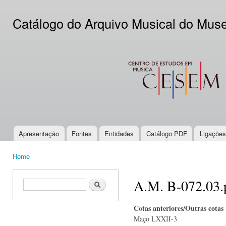
Ski
mai
Catálogo do Arquivo Musical do Mus
con
CESEM
Apresentação
Fontes
Entidades
Catálogo PDF
Ligações
Main menu
Home
You are here
A.M. B-072.03.
Search form
Search
Cotas anteriores/Outras cotas
Maço LXXII-3