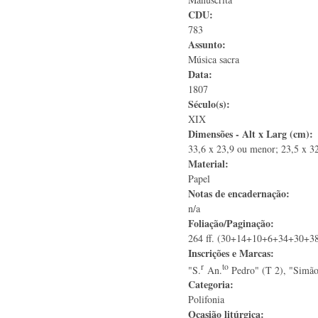
CDU:
783
Assunto:
Música sacra
Data:
1807
Século(s):
XIX
Dimensões - Alt x Larg (cm):
33,6 x 23,9 ou menor; 23,5 x 3
Material:
Papel
Notas de encadernação:
n/a
Foliação/Paginação:
264 ff. (30+14+10+6+34+30+3
Inscrições e Marcas:
r
to
"S.
An.
Pedro" (T 2), "Simão
Categoria:
Polifonia
Ocasião litúrgica: