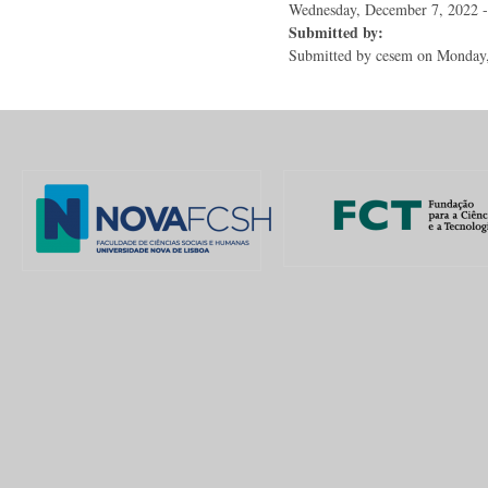
Wednesday, December 7, 2022 -
Submitted by:
Submitted by
cesem
on Monday,