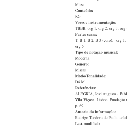
Missa
Conteúdo:
KG
Vozes e instrumentação:
TBBB, org 1, org 2, org 3, org 
Partes cavas:
T, B 1, B 2, B 3 (coro), org 1, 
org 6
Tipo de notação musical:
Moderna
Género:
Missas
Modo/Tonalidade:
Dó M
Referências:
Bibl
ALEGRIA, José Augusto -
Vila Viçosa
. Lisboa: Fundação 
p. 69.
Autoria da informação:
Rodrigo Teodoro de Paula, colab
Last modified: