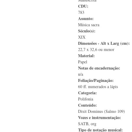
CDU:
783
Assunto:
Música sacra
Século(s):
XIX
Dimensões - Alt x Larg (cm):
22,7 x 32,6 ou menor
Material:
Papel
Notas de encadernação:
n/a
Foliação/Paginação:
60 ff. numerados a lápis
Categoria:
Polifonia
Conteúdo:
Dixit Dominus (Salmo 109)
Vozes e instrumentação:
SATB, org
Tipo de notação musical: