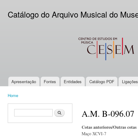
Ski
mai
Catálogo do Arquivo Musical do Mus
con
CESEM
Apresentação
Fontes
Entidades
Catálogo PDF
Ligações
Main menu
Home
You are here
A.M. B-096.07
Search form
Search
Cotas anteriores/Outras cotas
Maço XCVI-7