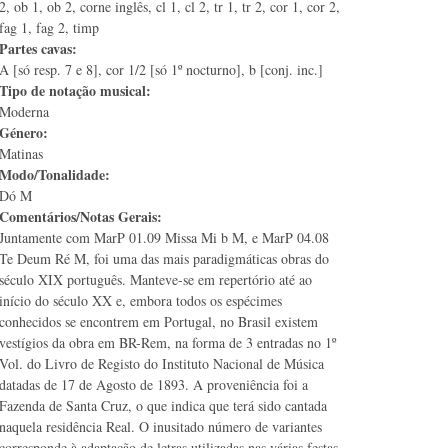
2, ob 1, ob 2, corne inglês, cl 1, cl 2, tr 1, tr 2, cor 1, cor 2,
fag 1, fag 2, timp
Partes cavas:
A [só resp. 7 e 8], cor 1/2 [só 1º nocturno], b [conj. inc.]
Tipo de notação musical:
Moderna
Género:
Matinas
Modo/Tonalidade:
Dó M
Comentários/Notas Gerais:
Juntamente com MarP 01.09 Missa Mi b M, e MarP 04.08
Te Deum Ré M, foi uma das mais paradigmáticas obras do
século XIX português. Manteve-se em repertório até ao
início do século XX e, embora todos os espécimes
conhecidos se encontrem em Portugal, no Brasil existem
vestígios da obra em BR-Rem, na forma de 3 entradas no 1º
Vol. do Livro de Registo do Instituto Nacional de Música
datadas de 17 de Agosto de 1893. A proveniência foi a
Fazenda de Santa Cruz, o que indica que terá sido cantada
naquela residência Real. O inusitado número de variantes
corresponde à adaptação de letras utilizadas nas várias festas