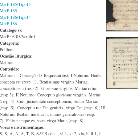
MarP 185/Tipo15
MarP 185
MarP 186/Tipo14
MarP 186
Catálogo(s):
MarP 03.05/Versão1
Categoria:
Polifonia
Ocasião litúrgica:
Matinas
Conteúdo:
Matinas da Conceição (8 Responsórios): I Noturno: Hodie
concepta est (resp. 1), Beatissimae virginis Mariae,
conceptionem (resp.2), Gloriosae virginis, Mariae ortum
(resp.3); II Noturno: Conceptio gloriosae virginis, Mariae
(resp. 4), Cum jucunditate conceptionem, beatae Mariae
(resp. 5), Conceptio tua Dei genitrix, virgo Dei (resp. 6); III
Noturno: Beatam me dicent, omnes generationes (resp.
7); Felix namque es, sacra virgo Maria (resp. 8)
Vozes e instrumentação:
S, S, A, A, A, T, B, SATB conc., vl 1, vl 2, vla, b, fl 1, fl