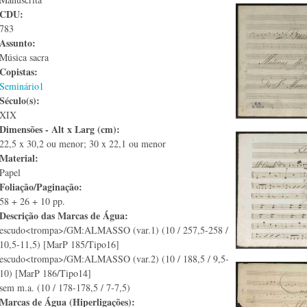
CDU:
783
Assunto:
Música sacra
Copistas:
Seminário1
Século(s):
XIX
Dimensões - Alt x Larg (cm):
22,5 x 30,2 ou menor; 30 x 22,1 ou menor
Material:
Papel
Foliação/Paginação:
58 + 26 + 10 pp.
Descrição das Marcas de Água:
escudo<trompa>/GM:ALMASSO (var.1) (10 / 257,5-258 /
10,5-11,5) [MarP 185/Tipo16]
escudo<trompa>/GM:ALMASSO (var.2) (10 / 188,5 / 9,5-
10) [MarP 186/Tipo14]
sem m.a. (10 / 178-178,5 / 7-7,5)
Marcas de Água (Hiperligações):