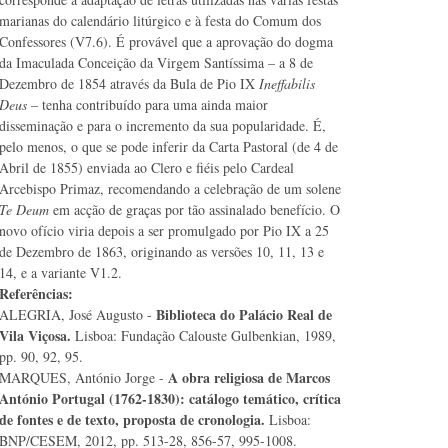
marianas do calendário litúrgico e à festa do Comum dos
Confessores (V7.6). É provável que a aprovação do dogma
da Imaculada Conceição da Virgem Santíssima – a 8 de
Dezembro de 1854 através da Bula de Pio IX
Ineffabilis
Deus
– tenha contribuído para uma ainda maior
disseminação e para o incremento da sua popularidade. É,
pelo menos, o que se pode inferir da Carta Pastoral (de 4 de
Abril de 1855) enviada ao Clero e fiéis pelo Cardeal
Arcebispo Primaz, recomendando a celebração de um solene
Te Deum
em acção de graças por tão assinalado benefício. O
novo ofício viria depois a ser promulgado por Pio IX a 25
de Dezembro de 1863, originando as versões 10, 11, 13 e
14, e a variante V1.2.
Referências:
Biblioteca do Palácio Real de
ALEGRIA, José Augusto -
Vila Viçosa.
Lisboa: Fundação Calouste Gulbenkian, 1989,
pp. 90, 92, 95.
A obra religiosa de Marcos
MARQUES, António Jorge -
António Portugal (1762-1830): catálogo temático, crítica
de fontes e de texto, proposta de cronologia.
Lisboa:
BNP/CESEM, 2012, pp. 513-28, 856-57, 995-1008.