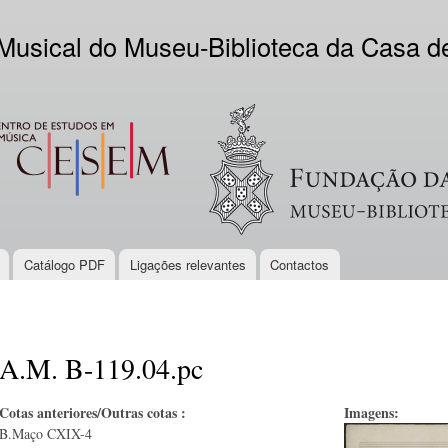
Skip to
main
 Musical do Museu-Biblioteca da Casa 
content
EM
Logo VV
Catálogo PDF
Ligações relevantes
Contactos
A.M. B-119.04.pc
Cotas anteriores/Outras cotas :
Imagens:
B.Maço CXIX-4