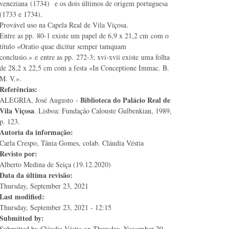
veneziana (1734) e os dois últimos de origem portuguesa
(1733 e 1734).
Provável uso na Capela Real de Vila Viçosa.
Entre as pp. 80-1 existe um papel de 6,9 x 21,2 cm com o
título «Oratio quae dicitur semper tamquam
conclusio.» e entre as pp. 272-3; xvi-xvii existe uma folha
de 28,2 x 22,5 cm com a festa «In Conceptione Immac. B.
M. V.».
Referências:
Biblioteca do Palácio Real de
ALEGRIA, José Augusto -
Vila Viçosa
. Lisboa: Fundação Calouste Gulbenkian, 1989,
p. 123.
Autoria da informação:
Carla Crespo, Tânia Gomes, colab. Cláudia Véstia
Revisto por:
Alberto Medina de Seiça (19.12.2020)
Data da última revisão:
Thursday, September 23, 2021
Last modified:
Thursday, September 23, 2021 - 12:15
Submitted by:
Submitted by
Cláudia Véstia
on Thursday, November 29,