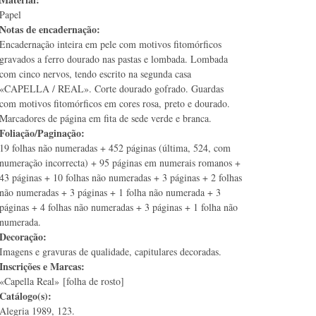
Papel
Notas de encadernação:
Encadernação inteira em pele com motivos fitomórficos
gravados a ferro dourado nas pastas e lombada. Lombada
com cinco nervos, tendo escrito na segunda casa
«CAPELLA / REAL». Corte dourado gofrado. Guardas
com motivos fitomórficos em cores rosa, preto e dourado.
Marcadores de página em fita de sede verde e branca.
Foliação/Paginação:
19 folhas não numeradas + 452 páginas (última, 524, com
numeração incorrecta) + 95 páginas em numerais romanos +
43 páginas + 10 folhas não numeradas + 3 páginas + 2 folhas
não numeradas + 3 páginas + 1 folha não numerada + 3
páginas + 4 folhas não numeradas + 3 páginas + 1 folha não
numerada.
Decoração:
Imagens e gravuras de qualidade, capitulares decoradas.
Inscrições e Marcas:
«Capella Real» [folha de rosto]
Catálogo(s):
Alegria 1989, 123.