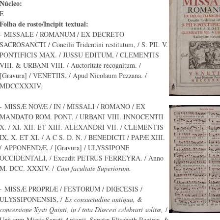
Núcleo:
E
Folha de rosto/Incipit textual:
- MISSALE / ROMANUM / EX DECRETO
SACROSANCTI / Concilii Tridentini restitutum, / S. PII. V.
PONTIFICIS MAX. / JUSSU EDITUM, / CLEMENTIS
VIII. & URBANI VIII. / Auctoritate recognitum. /
[Gravura] / VENETIIS, / Apud Nicolaum Pezzana. /
MDCCXXXIV.
- MISSÆ NOVÆ / IN / MISSALI / ROMANO / EX
MANDATO ROM. PONT. / URBANI VIII. INNOCENTII
X. / XI. XII. ET XIII. ALEXANDRI VII. / CLEMENTIS
IX. X. ET XI. / A C S. D. N. / BENEDICTI / PAPÆ XIII.
/ APPONENDÆ. / [Gravura] / ULYSSIPONE
OCCIDENTALI, / Excudit PETRUS FERREYRA. / Anno
M. DCC. XXXIV. /
Cum facultate Superiorum.
-
MISSÆ PROPRIÆ / FESTORUM / DIŒCESIS /
ULYSSIPONENSIS, /
Ex consuetudine antiqua, &
concessione Xysti Quinti, in / tota Diœcesi celebrari solitæ,
/
Unà cum Missis Sancti Antonij, Sanctæ Elisabeth Reginæ, &