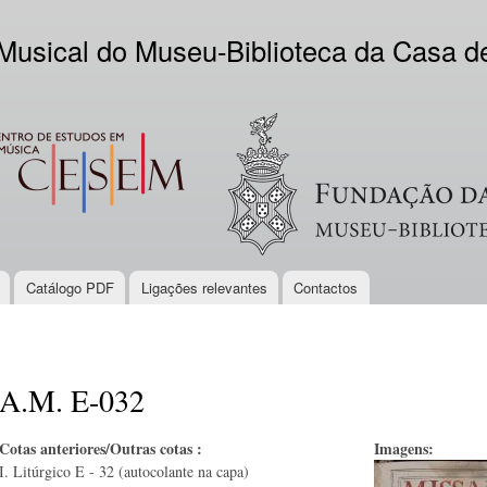
Skip to
main
 Musical do Museu-Biblioteca da Casa 
content
EM
Logo VV
Catálogo PDF
Ligações relevantes
Contactos
A.M. E-032
Cotas anteriores/Outras cotas :
Imagens:
I. Litúrgico E - 32 (autocolante na capa)