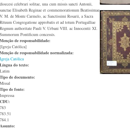
dioecesi celebrari solitae, una cum missis sancti Antonii,
sanctae Elisabeth Reginae et commemorationum Beatissimae
V. M. de Monte Carmelo, ac Sanctissimi Rosarii, a Sacra
Rituum Congregatione approbatis et ad totum Portugalliae
Regnum authoritate Pauli V. Urbani VIII. ac Innocentii XI.
Summorum Pontificum concessis.
Menção de responsabilidade:
[Igreja Católica]
Menção de responsabilidade normalizada:
Igreja Católica
Língua do texto:
Latim
Tipo de documento:
Missal
Tipo de fonte:
Impressa
CDU:
783
783.51
784.1
Assunto: