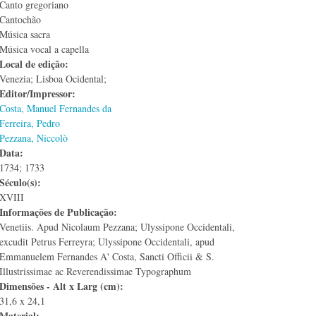
Canto gregoriano
Cantochão
Música sacra
Música vocal a capella
Local de edição:
Venezia; Lisboa Ocidental;
Editor/Impressor:
Costa, Manuel Fernandes da
Ferreira, Pedro
Pezzana, Niccolò
Data:
1734; 1733
Século(s):
XVIII
Informações de Publicação:
Venetiis. Apud Nicolaum Pezzana; Ulyssipone Occidentali,
excudit Petrus Ferreyra; Ulyssipone Occidentali, apud
Emmanuelem Fernandes A' Costa, Sancti Officii & S.
Illustrissimae ac Reverendissimae Typographum
Dimensões - Alt x Larg (cm):
31,6 x 24,1
Material: