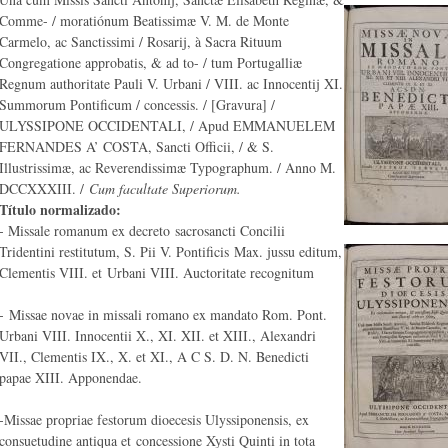
Comme- / moratiónum Beatissimæ V. M. de Monte
Carmelo, ac Sanctissimi / Rosarij, à Sacra Rituum
Congregatione approbatis, & ad to- / tum Portugalliæ
Regnum authoritate Pauli V. Urbani / VIII. ac Innocentij XI.
Summorum Pontificum / concessis. / [Gravura] /
ULYSSIPONE OCCIDENTALI, / Apud EMMANUELEM
FERNANDES A’ COSTA, Sancti Officii, / & S.
Illustrissimæ, ac Reverendissimæ Typographum. / Anno M.
DCCXXXIII. /
Cum facultate Superiorum.
Título normalizado:
- Missale romanum ex decreto sacrosancti Concilii
Tridentini restitutum, S. Pii V. Pontificis Max. jussu editum,
Clementis VIII. et Urbani VIII. Auctoritate recognitum
- Missae novae in missali romano ex mandato Rom. Pont.
Urbani VIII. Innocentii X., XI. XII. et XIII., Alexandri
VII., Clementis IX., X. et XI., A C S. D. N. Benedicti
papae XIII. Apponendae.
-Missae propriae festorum dioecesis Ulyssiponensis, ex
consuetudine antiqua et concessione Xysti Quinti in tota