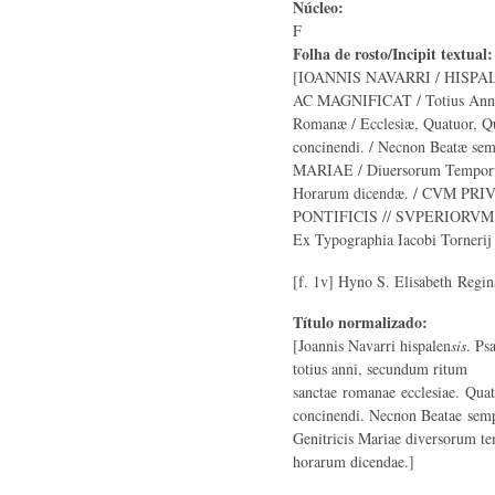
Núcleo:
F
Folha de rosto/Incipit textual
[IOANNIS NAVARRI / HISPA
AC MAGNIFICAT / Totius Anni
Romanæ / Ecclesiæ, Quatuor, Qu
concinendi. / Necnon Beatæ semp
MARIAE / Diuersorum Temporu
Horarum dicendæ. / CVM PR
PONTIFICIS // SVPERIORVM
Ex Typographia Iacobi Tornerij
[f. 1v] Hyno S. Elisabeth Regin
Título normalizado:
[Joannis Navarri hispalen
sis
. Ps
totius anni, secundum ritum
sanctae romanae ecclesiae. Quat
concinendi. Necnon Beatae sem
Genitricis Mariae diversorum t
horarum dicendae.]