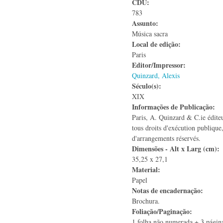
CDU:
783
Assunto:
Música sacra
Local de edição:
Paris
Editor/Impressor:
Quinzard, Alexis
Século(s):
XIX
Informações de Publicação:
Paris, A. Quinzard & C.ie édite
tous droits d'exécution publique
d'arrangements réservés.
Dimensões - Alt x Larg (cm):
35,25 x 27,1
Material:
Papel
Notas de encadernação:
Brochura.
Foliação/Paginação:
1 folha não numerada + 3 págin