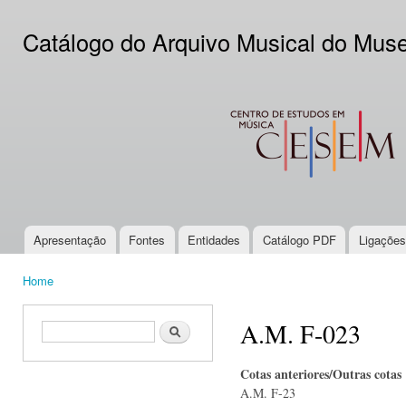
Ski
mai
Catálogo do Arquivo Musical do Mus
con
CESEM
Apresentação
Fontes
Entidades
Catálogo PDF
Ligações
Main menu
Home
You are here
A.M. F-023
Search form
Search
Cotas anteriores/Outras cotas
A.M. F-23