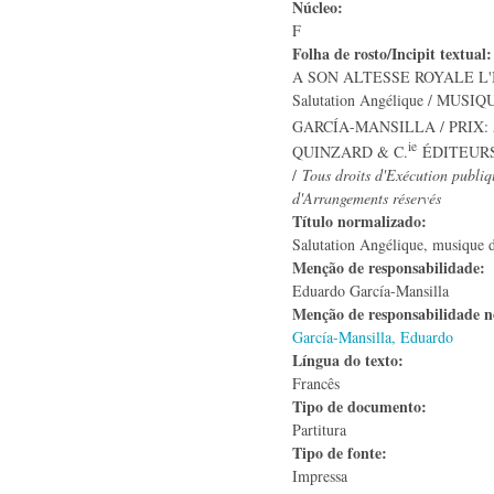
Núcleo:
F
Folha de rosto/Incipit textual
A SON ALTESSE ROYALE L'
Salutation Angélique / MUSI
GARCÍA-MANSILLA / PRIX: 
ie
QUINZARD & C.
ÉDITEURS, 
/
Tous droits d'Exécution publiq
d'Arrangements réservés
Título normalizado:
Salutation Angélique, musique 
Menção de responsabilidade:
Eduardo García-Mansilla
Menção de responsabilidade 
García-Mansilla, Eduardo
Língua do texto:
Francês
Tipo de documento:
Partitura
Tipo de fonte:
Impressa