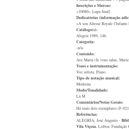
Inscrições e Marcas:
«10080» [capa final]
Dedicatórias (informação adic
«A son Altesse Royale l'Infante 
Catálogo(s):
Alegria 1989, 146.
Categoria:
-n/a-
Conteúdo:
Ave Maria (Je vous salue, Marie
Vozes e instrumentação:
Voz solista, Piano.
Tipo de notação musical:
Moderna
Modo/Tonalidade:
Lá M
Comentários/Notas Gerais:
Há mais dois exemplares (F-021
Referências:
Bibl
ALEGRIA, José Augusto -
Vila Viçosa.
Lisboa: Fundação 