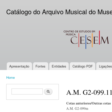
Ski
mai
Catálogo do Arquivo Musical do Mus
con
CESEM
Apresentação
Fontes
Entidades
Catálogo PDF
Ligações
Main menu
Home
You are here
A.M. G2-099.1
Search form
Search
Cotas anteriores/Outras cotas
A.M. G2-099m