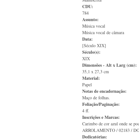
CDU:
784
Assunto:
Música vocal
Música vocal de câmara
Data:
[Século XIX]
Século(s):
XIX
Dimensões - Alt x Larg (cm):
35,1 x 27,3 cm
Material:
Papel
Notas de encadernação:
Maço de folhas.
Foliação/Paginação:
4 ff.
Inscrições e Marcas:
Carimbo de cor azul onde se 
ARROLAMENTO / 02183 / DOS 
Dedicatórias: