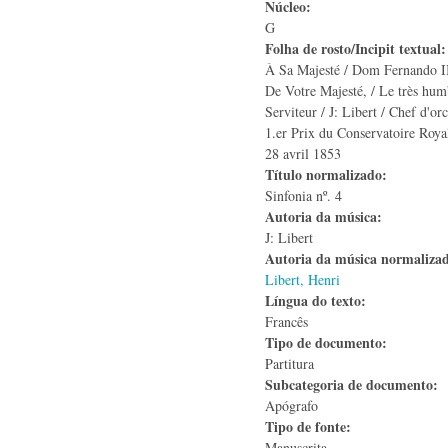
Núcleo:
G
Folha de rosto/Incipit textual
À Sa Majesté / Dom Fernando II 
De Votre Majesté, / Le très humb
Serviteur / J: Libert / Chef d'or
1.er Prix du Conservatoire Roya
28 avril 1853
Título normalizado:
Sinfonia nº. 4
Autoria da música:
J: Libert
Autoria da música normaliza
Libert, Henri
Língua do texto:
Francês
Tipo de documento:
Partitura
Subcategoria de documento:
Apógrafo
Tipo de fonte:
Manuscrita