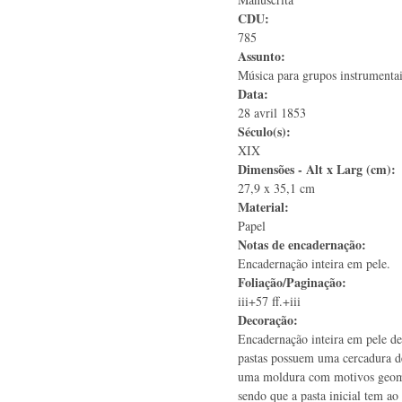
CDU:
785
Assunto:
Música para grupos instrumenta
Data:
28 avril 1853
Século(s):
XIX
Dimensões - Alt x Larg (cm):
27,9 x 35,1 cm
Material:
Papel
Notas de encadernação:
Encadernação inteira em pele.
Foliação/Paginação:
iii+57 ff.+iii
Decoração:
Encadernação inteira em pele de 
pastas possuem uma cercadura d
uma moldura com motivos geomét
sendo que a pasta inicial tem ao