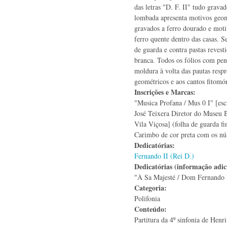
das letras "D. F. II" tudo grava
lombada apresenta motivos geomé
gravados a ferro dourado e moti
ferro quente dentro das casas. S
de guarda e contra pastas revest
branca. Todos os fólios com p
moldura à volta das pautas resp
geométricos e aos cantos fitomór
Inscrições e Marcas:
"Musica Profana / Mus 0 I" [escr
José Teixera Diretor do Museu 
Vila Viçosa] (folha de guarda fin
Carimbo de cor preta com os n
Dedicatórias:
Fernando II (Rei D.)
Dedicatórias (informação adic
"À Sa Majesté / Dom Fernando I
Categoria:
Polifonia
Conteúdo:
Partitura da 4º sinfonia de Henri