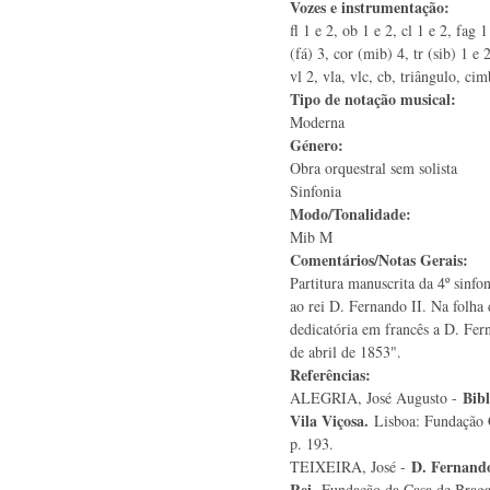
Vozes e instrumentação:
fl 1 e 2, ob 1 e 2, cl 1 e 2, fag 
(fá) 3, cor (mib) 4, tr (sib) 1 e 2
vl 2, vla, vlc, cb, triângulo, ci
Tipo de notação musical:
Moderna
Género:
Obra orquestral sem solista
Sinfonia
Modo/Tonalidade:
Mib M
Comentários/Notas Gerais:
Partitura manuscrita da 4º sinfo
ao rei D. Fernando II. Na folha 
dedicatória em francês a D. Fer
de abril de 1853".
Referências:
Bibl
ALEGRIA, José Augusto -
Vila Viçosa.
Lisboa: Fundação 
p. 193.
D. Fernando
TEIXEIRA, José -
Rei.
Fundação da Casa de Braga