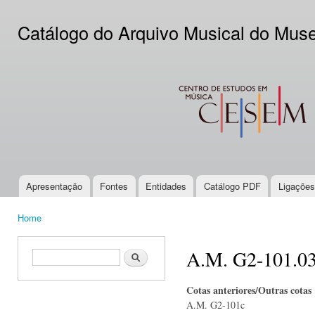
Ski
mai
Catálogo do Arquivo Musical do Mus
con
CESEM
Apresentação
Fontes
Entidades
Catálogo PDF
Ligações
Main menu
Home
You are here
A.M. G2-101.0
Search form
Search
Cotas anteriores/Outras cotas
A.M. G2-101c