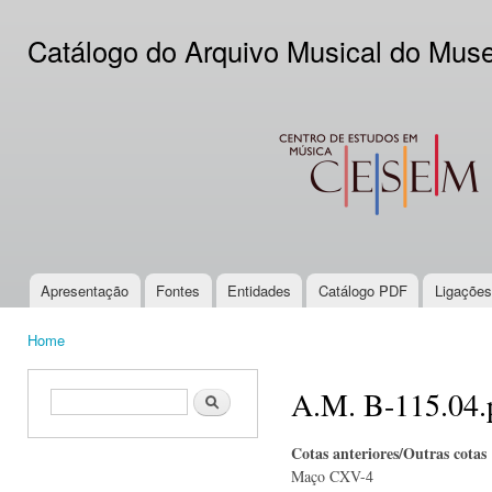
Ski
mai
Catálogo do Arquivo Musical do Mus
con
CESEM
Apresentação
Fontes
Entidades
Catálogo PDF
Ligações
Main menu
Home
You are here
A.M. B-115.04.
Search form
Search
Cotas anteriores/Outras cotas
Maço CXV-4