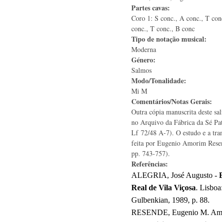
Partes cavas:
Coro 1: S conc., A conc., T con
conc., T conc., B conc
Tipo de notação musical:
Moderna
Género:
Salmos
Modo/Tonalidade:
Mi M
Comentários/Notas Gerais:
Outra cópia manuscrita deste sa
no Arquivo da Fábrica da Sé Pat
Lf 72/48 A-7). O estudo e a tra
feita por Eugenio Amorim Resen
pp. 743-757).
Referências:
ALEGRIA, José Augusto -
Real de Vila Viçosa
. Lisbo
Gulbenkian, 1989, p. 88.
RESENDE, Eugenio M. Am