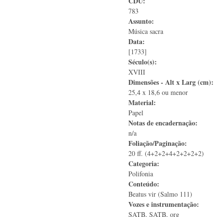
CDU:
783
Assunto:
Música sacra
Data:
[1733]
Século(s):
XVIII
Dimensões - Alt x Larg (cm):
25,4 x 18,6 ou menor
Material:
Papel
Notas de encadernação:
n/a
Foliação/Paginação:
20 ff. (4+2+2+4+2+2+2+2)
Categoria:
Polifonia
Conteúdo:
Beatus vir (Salmo 111)
Vozes e instrumentação:
SATB, SATB, org