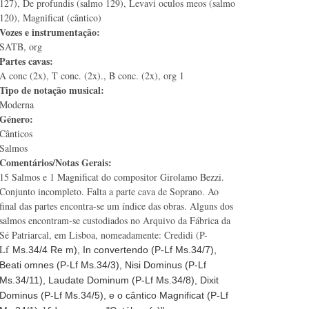
127), De profundis (salmo 129), Levavi oculos meos (salmo
120), Magnificat (cântico)
Vozes e instrumentação:
SATB, org
Partes cavas:
A conc (2x), T conc. (2x)., B conc. (2x), org 1
Tipo de notação musical:
Moderna
Género:
Cânticos
Salmos
Comentários/Notas Gerais:
15 Salmos e 1 Magnificat do compositor Girolamo Bezzi.
Conjunto incompleto. Falta a parte cava de Soprano. Ao
final das partes encontra-se um índice das obras. Alguns dos
salmos encontram-se custodiados no Arquivo da Fábrica da
Sé Patriarcal, em Lisboa, nomeadamente: Credidi (P-
Lf
Ms.34/4 Re m), In convertendo (P-Lf Ms.34/7),
Beati omnes (P-Lf Ms.34/3), Nisi Dominus (P-Lf
Ms.34/11), Laudate Dominum (P-Lf Ms.34/8), Dixit
Dominus (P-Lf Ms.34/5), e o cântico Magnificat (P-Lf