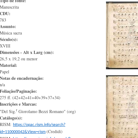
Tipo de fonte:
Manuscrita
CDU:
783
Assunto:
Música sacra
Século(s):
XVIII
Dimensões - Alt x Larg (cm):
26,5 x 19,2 ou menor
Material:
Papel
Notas de encadernação:
n/a
Foliação/Paginação:
275 ff. (42+42+41+40+39+37+34)
Inscrições e Marcas:
r
"Del Sig.
Giorolamo Bezzi Romano" (org)
Catálogo(s):
RISM:
https://opac.rism.info/search?
(Credidi)
id=110000042&View=rism