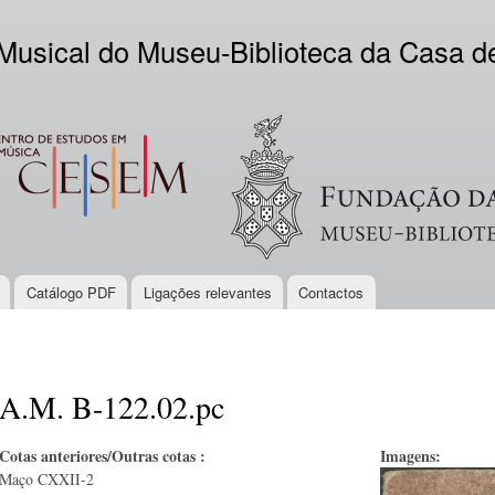
Skip to
main
 Musical do Museu-Biblioteca da Casa 
content
EM
Logo VV
Catálogo PDF
Ligações relevantes
Contactos
A.M. B-122.02.pc
Cotas anteriores/Outras cotas :
Imagens:
Maço CXXII-2