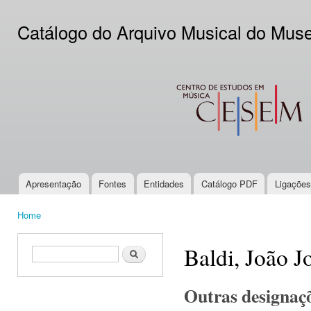
Ski
mai
Catálogo do Arquivo Musical do Mus
con
CESEM
Apresentação
Fontes
Entidades
Catálogo PDF
Ligações
Main menu
Home
You are here
Baldi, João J
Search form
Search
Outras designaç