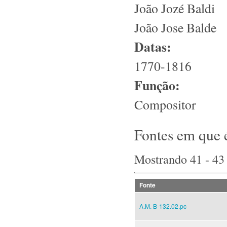
João Jozé Baldi
João Jose Balde
Datas:
1770-1816
Função:
Compositor
Fontes em que 
Mostrando 41 - 43
Fonte
A.M. B-132.02.pc