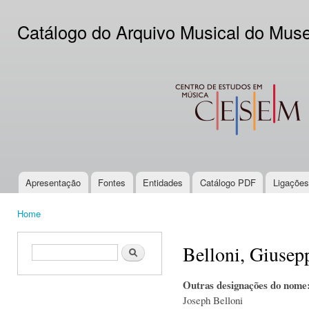
Ski
mai
Catálogo do Arquivo Musical do Mus
con
CESEM
Apresentação
Fontes
Entidades
Catálogo PDF
Ligações
Main menu
Home
You are here
Belloni, Giusep
Search form
Search
Outras designações do nome
Joseph Belloni