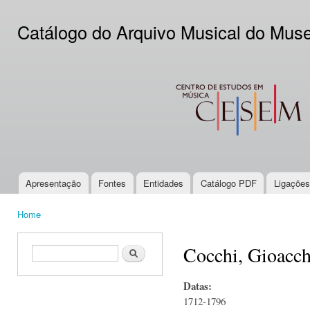
Ski
mai
Catálogo do Arquivo Musical do Mus
con
CESEM
Apresentação
Fontes
Entidades
Catálogo PDF
Ligações
Main menu
Home
You are here
Cocchi, Gioacc
Search form
Search
Datas:
1712-1796