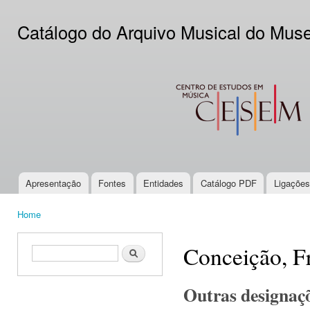
Ski
mai
Catálogo do Arquivo Musical do Mus
con
CESEM
Apresentação
Fontes
Entidades
Catálogo PDF
Ligações
Main menu
Home
You are here
Conceição, F
Search form
Search
Outras designaç