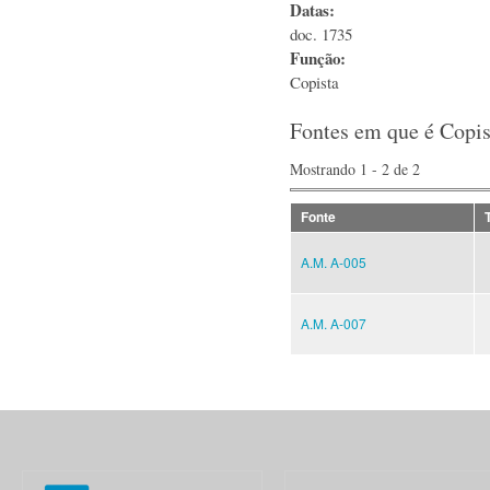
Datas:
doc. 1735
Função:
Copista
Fontes em que é Copis
Mostrando 1 - 2 de 2
Fonte
A.M. A-005
A.M. A-007