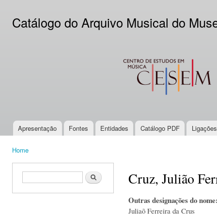
Ski
mai
Catálogo do Arquivo Musical do Mus
con
CESEM
Apresentação
Fontes
Entidades
Catálogo PDF
Ligações
Main menu
Home
You are here
Cruz, Julião Fer
Search form
Search
Outras designações do nome
Juliaõ Ferreira da Crus