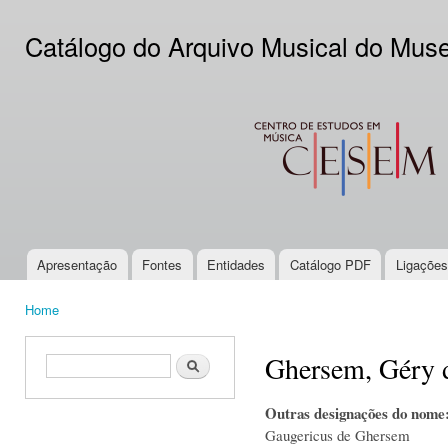
Ski
mai
Catálogo do Arquivo Musical do Mus
con
CESEM
Apresentação
Fontes
Entidades
Catálogo PDF
Ligações
Main menu
Home
You are here
Ghersem, Géry 
Search form
Search
Outras designações do nome
Gaugericus de Ghersem