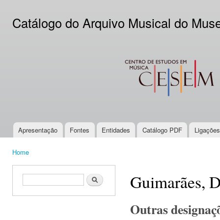
Ski
mai
Catálogo do Arquivo Musical do Mus
con
CESEM
Apresentação
Fontes
Entidades
Catálogo PDF
Ligações
Main menu
Home
You are here
Guimarães, D
Search form
Search
Outras designaç