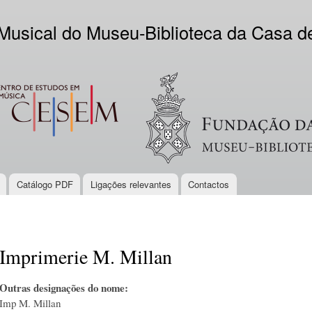
Skip to
main
 Musical do Museu-Biblioteca da Casa 
content
EM
Logo VV
Catálogo PDF
Ligações relevantes
Contactos
Imprimerie M. Millan
Outras designações do nome:
Imp M. Millan