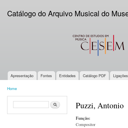
Ski
mai
Catálogo do Arquivo Musical do Mus
con
CESEM
Apresentação
Fontes
Entidades
Catálogo PDF
Ligações
Main menu
Home
You are here
Puzzi, Antonio
Search form
Search
Função:
Compositor