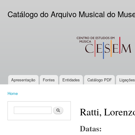
Ski
mai
Catálogo do Arquivo Musical do Mus
con
CESEM
Apresentação
Fontes
Entidades
Catálogo PDF
Ligações
Main menu
Home
You are here
Ratti, Lorenz
Search form
Search
Datas: