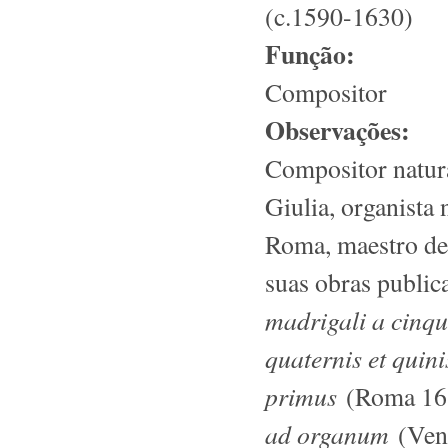
(c.1590-1630)
Função:
Compositor
Observações:
Compositor natura
Giulia, organista
Roma, maestro de 
suas obras publi
madrigali a cinq
quaternis et qui
primus
(Roma 16
ad organum
(Vene