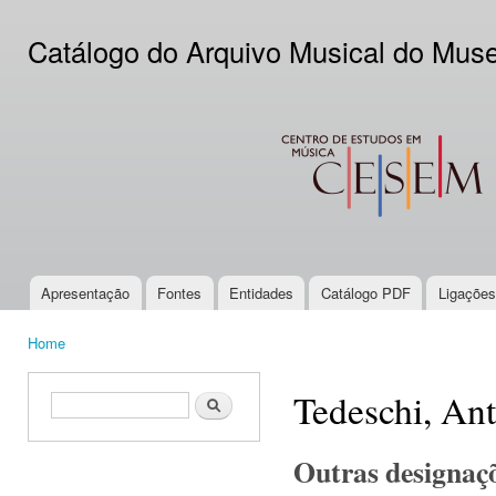
Ski
mai
Catálogo do Arquivo Musical do Mus
con
CESEM
Apresentação
Fontes
Entidades
Catálogo PDF
Ligações
Main menu
Home
You are here
Tedeschi, An
Search form
Search
Outras designaç