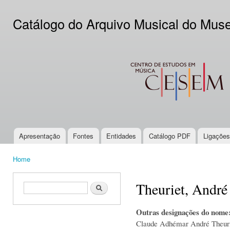
Ski
mai
Catálogo do Arquivo Musical do Mus
con
CESEM
Apresentação
Fontes
Entidades
Catálogo PDF
Ligações
Main menu
Home
You are here
Theuriet, André
Search form
Search
Outras designações do nome
Claude Adhémar André Theur