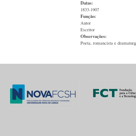
Datas:
1833-1907
Função:
Autor
Escritor
Observações:
Poeta, romancista e dramaturg