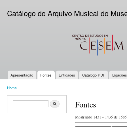
Ski
mai
Catálogo do Arquivo Musical do Mus
con
CESEM
Apresentação
Fontes
Entidades
Catálogo PDF
Ligações
Main menu
Home
You are here
Fontes
Search form
Search
Mostrando 1431 - 1435 de 1585