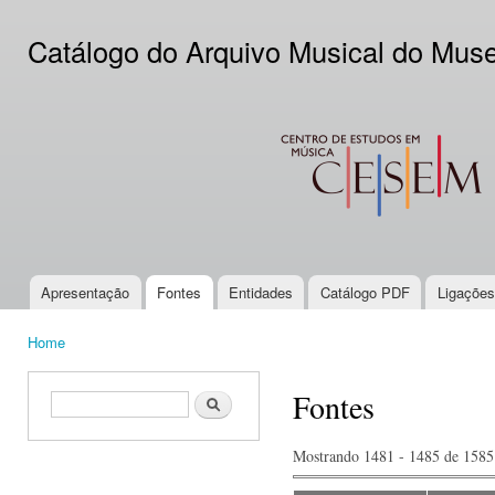
Ski
mai
Catálogo do Arquivo Musical do Mus
con
CESEM
Apresentação
Fontes
Entidades
Catálogo PDF
Ligações
Main menu
Home
You are here
Fontes
Search form
Search
Mostrando 1481 - 1485 de 1585