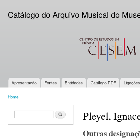
Ski
mai
Catálogo do Arquivo Musical do Mus
con
CESEM
Apresentação
Fontes
Entidades
Catálogo PDF
Ligações
Main menu
Home
You are here
Pleyel, Ignac
Search form
Search
Outras designaç