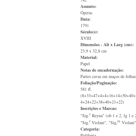
Assunto:
Óperas
Data:
1791
Século(s):
XVIII
Dimensões - Alt x Larg (cm):
23,9 x 32,8 cm
Material:
Papel
Notas de encadernação:
Partes cavas em maços de folhas
Foliação/Paginação:
581 ff.
(8+33+47+4+4+16+14+50+40+
4+24+22+38+40+21+22)
Inscrições e Marcas:
r
"Sig.
Reyna" (ob 1 e 2, fg 1 e 2,
r
re
"Sig.
Violani", "Sig,
Violani"
Categoria:
Polifonia