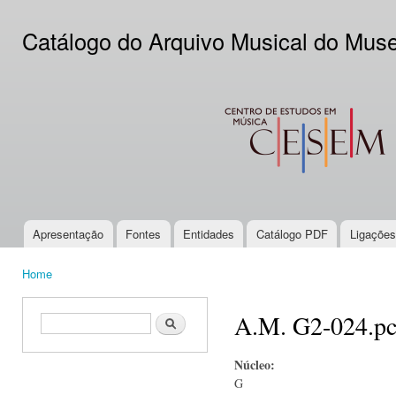
Ski
mai
Catálogo do Arquivo Musical do Mus
con
CESEM
Apresentação
Fontes
Entidades
Catálogo PDF
Ligações
Main menu
Home
You are here
A.M. G2-024.p
Search form
Search
Núcleo:
G