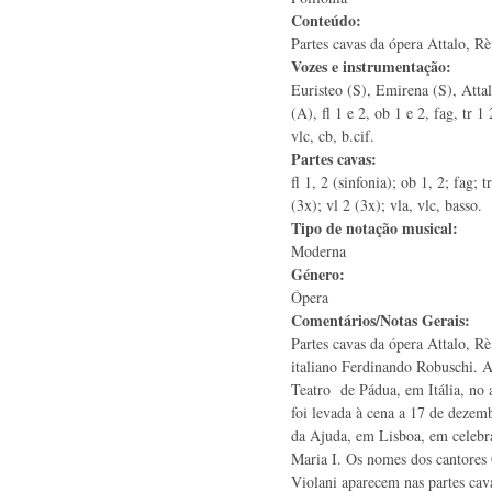
Conteúdo:
Partes cavas da ópera Attalo, Rè 
Vozes e instrumentação:
Euristeo (S), Emirena (S), Attal
(A), fl 1 e 2, ob 1 e 2, fag, tr 1 
vlc, cb, b.cif.
Partes cavas:
fl 1, 2 (sinfonia); ob 1, 2; fag; t
(3x); vl 2 (3x); vla, vlc, basso.
Tipo de notação musical:
Moderna
Género:
Ópera
Comentários/Notas Gerais:
Partes cavas da ópera Attalo, Rè
italiano Ferdinando Robuschi. A
Teatro de Pádua, em Itália, no
foi levada à cena a 17 de dezem
da Ajuda, em Lisboa, em celebra
Maria I. Os nomes dos cantores 
Violani aparecem nas partes cav