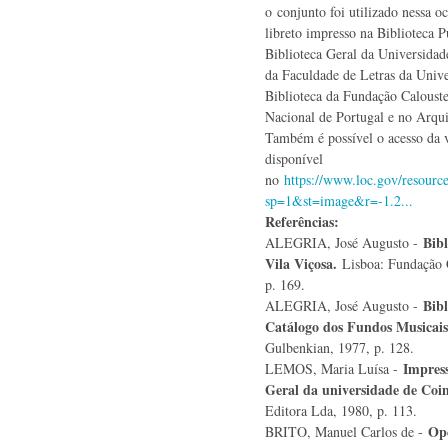
o conjunto foi utilizado nessa o
libreto impresso na Biblioteca 
Biblioteca Geral da Universidad
da Faculdade de Letras da Univ
Biblioteca da Fundação Calouste
Nacional de Portugal e no Arqu
Também é possível o acesso da ve
disponível
no
https://www.loc.gov/resourc
sp=1&st=image&r=-1.2...
Referências:
Bibl
ALEGRIA, José Augusto -
Vila Viçosa.
Lisboa: Fundação 
p. 169.
Bibl
ALEGRIA, José Augusto -
Catálogo dos Fundos Musicais
Gulbenkian, 1977, p. 128.
Impress
LEMOS, Maria Luísa -
Geral da universidade de Co
Editora Lda, 1980, p. 113.
Ope
BRITO, Manuel Carlos de -