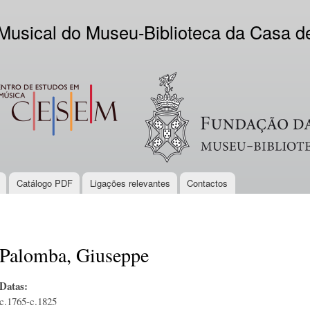
Skip to
main
 Musical do Museu-Biblioteca da Casa 
content
EM
Logo VV
Catálogo PDF
Ligações relevantes
Contactos
Palomba, Giuseppe
Datas:
c.1765-c.1825