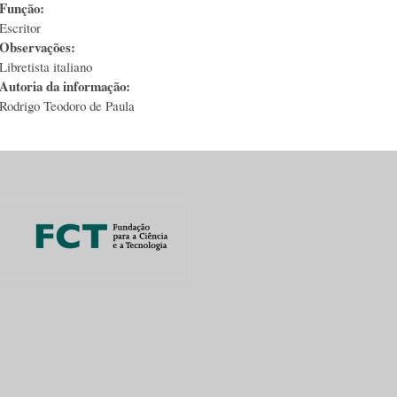
Função:
Escritor
Observações:
Libretista italiano
Autoria da informação:
Rodrigo Teodoro de Paula