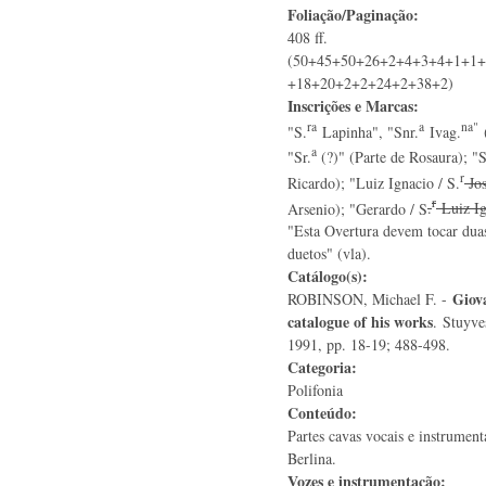
Foliação/Paginação:
408 ff.
(50+45+50+26+2+4+3+4+1+1
+18+20+2+2+24+2+38+2)
Inscrições e Marcas:
ra
a
na"
"S.
Lapinha", "Snr.
Ivag.
(
a
"Sr.
(?)" (Parte de Rosaura); "
r
Ricardo); "Luiz Ignacio / S.
Jos
r
Arsenio); "Gerardo / S
.
Luiz Ig
"Esta Overtura devem tocar dua
duetos" (vla).
Catálogo(s):
Giova
ROBINSON, Michael F. -
catalogue of his works
. Stuyve
1991, pp. 18-19; 488-498.
Categoria:
Polifonia
Conteúdo:
Partes cavas vocais e instrument
Berlina.
Vozes e instrumentação: