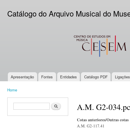
Ski
mai
Catálogo do Arquivo Musical do Mus
con
CESEM
Apresentação
Fontes
Entidades
Catálogo PDF
Ligações
Main menu
Home
You are here
A.M. G2-034.p
Search form
Search
Cotas anteriores/Outras cotas
A.M. G2-117.41