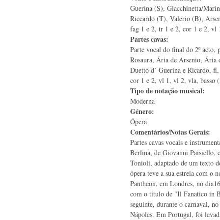
Guerina (S), Giacchinetta/Marin
Riccardo (T), Valerio (B), Arseni
fag 1 e 2, tr 1 e 2, cor 1 e 2, vl 
Partes cavas:
Parte vocal do final do 2º acto, 
Rosaura, Ária de Arsenio, Ária 
Duetto d’ Guerina e Ricardo, fl, 
cor 1 e 2, vl 1, vl 2, vla, basso (
Tipo de notação musical:
Moderna
Género:
Ópera
Comentários/Notas Gerais:
Partes cavas vocais e instrument
Berlina, de Giovanni Paisiello,
Tonioli, adaptado de um texto d
ópera teve a sua estreia com o
Pantheon, em Londres, no dia16
com o título de "Il Fanatico in 
seguinte, durante o carnaval, no
Nápoles. Em Portugal, foi levad