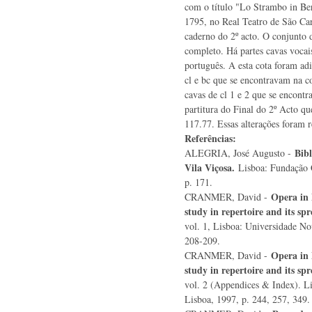
com o título "Lo Strambo in Berl
1795, no Real Teatro de São Car
caderno do 2º acto. O conjunto d
completo. Há partes cavas vocai
português. A esta cota foram adi
cl e bc que se encontravam na c
cavas de cl 1 e 2 que se encont
partitura do Final do 2º Acto qu
117.77. Essas alterações foram r
Referências:
Bibl
ALEGRIA, José Augusto -
Vila Viçosa.
Lisboa: Fundação 
p. 171.
Opera in 
CRANMER, David -
study in repertoire and its spr
vol. 1, Lisboa: Universidade No
208-209.
Opera in 
CRANMER, David -
study in repertoire and its spr
vol. 2 (Appendices & Index). L
Lisboa, 1997, p. 244, 257, 349.