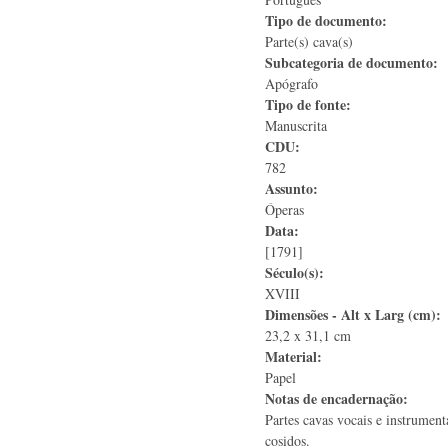
Tipo de documento:
Parte(s) cava(s)
Subcategoria de documento:
Apógrafo
Tipo de fonte:
Manuscrita
CDU:
782
Assunto:
Óperas
Data:
[1791]
Século(s):
XVIII
Dimensões - Alt x Larg (cm):
23,2 x 31,1 cm
Material:
Papel
Notas de encadernação:
Partes cavas vocais e instrumen
cosidos.