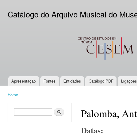
Ski
mai
Catálogo do Arquivo Musical do Mus
con
CESEM
Apresentação
Fontes
Entidades
Catálogo PDF
Ligações
Main menu
Home
You are here
Palomba, Ant
Search form
Search
Datas: