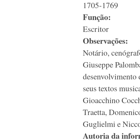
1705-1769
Função:
Escritor
Observações:
Notário, cenógrafo
Giuseppe Palomba,
desenvolvimento d
seus textos musi
Gioacchino Cocch
Traetta, Domenico
Guglielmi e Nicco
Autoria da info