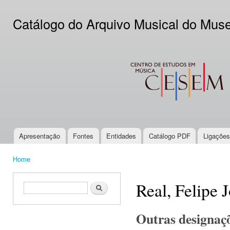
Ski
mai
Catálogo do Arquivo Musical do Mus
con
CESEM
Apresentação
Fontes
Entidades
Catálogo PDF
Ligações
Main menu
Home
You are here
Real, Felipe 
Search form
Search
Outras designaç