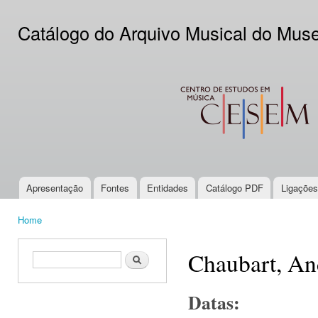
Ski
mai
Catálogo do Arquivo Musical do Mus
con
CESEM
Apresentação
Fontes
Entidades
Catálogo PDF
Ligações
Main menu
Home
You are here
Chaubart, An
Search form
Search
Datas: