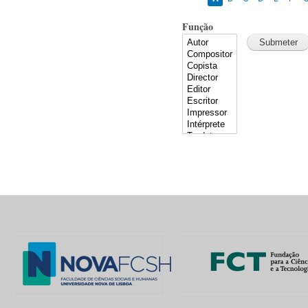
Função
Pages