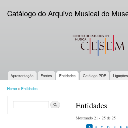
Ski
mai
Catálogo do Arquivo Musical do Mus
con
CESEM
Apresentação
Fontes
Entidades
Catálogo PDF
Ligações
Main menu
Home
»
Entidades
You are here
Entidades
Search form
Search
Mostrando 21 - 25 de 25
A
B
C
D
E
F