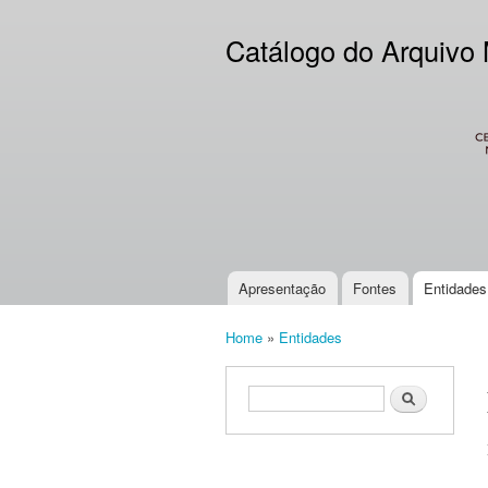
Catálogo do Arquivo
CES
Apresentação
Fontes
Entidades
Main menu
Home
»
Entidades
You are here
Search form
Search