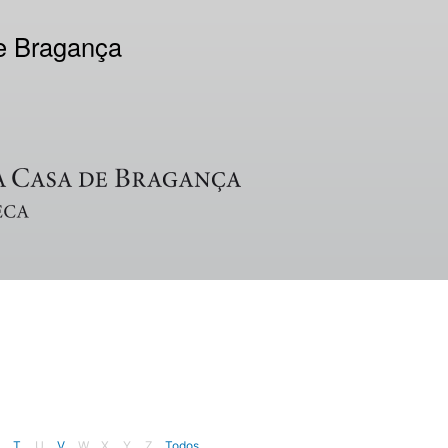
de Bragança
T
U
V
W
X
Y
Z
Todos