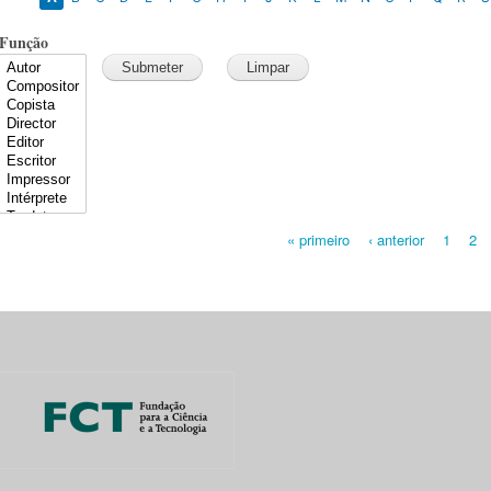
Função
« primeiro
‹ anterior
1
2
Pages