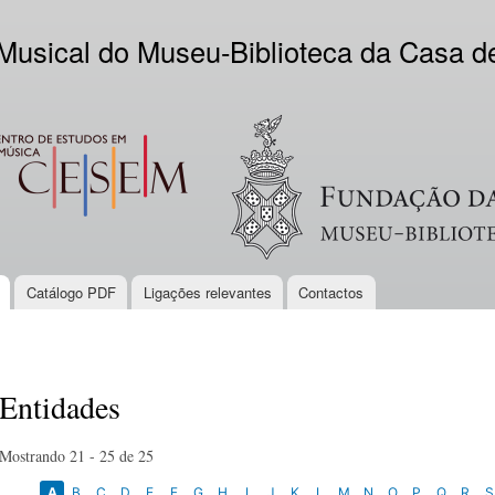
Skip to
main
 Musical do Museu-Biblioteca da Casa 
content
EM
Logo VV
Catálogo PDF
Ligações relevantes
Contactos
Entidades
Mostrando 21 - 25 de 25
A
B
C
D
E
F
G
H
I
J
K
L
M
N
O
P
Q
R
S