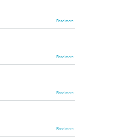
about
Read more
Costa
Pereira,
P. F.
about
Read more
Costa,
João
à
about
Read more
Costa,
José
Daniel
Rodrigues
da
about
Read more
Costa,
Manuel