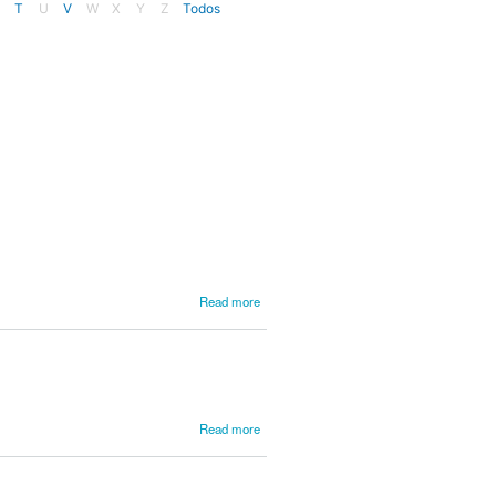
T
U
V
W
X
Y
Z
Todos
about
Read more
Corbisieri,
Francesco
about
Read more
Corbisiero,
Antonio