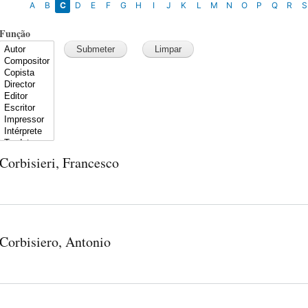
A
B
C
D
E
F
G
H
I
J
K
L
M
N
O
P
Q
R
S
Função
Corbisieri, Francesco
Corbisiero, Antonio