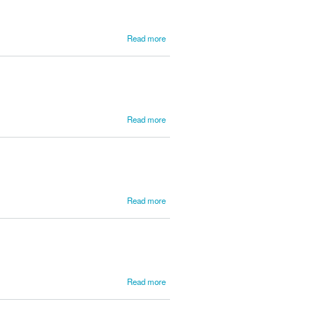
about
Read more
Cordeiro,
João de
Sousa
about
Read more
Cordeiro,
Jose M.
about
Read more
Correia
do
Campo,
Manuel
about
Read more
Corsi,
Giuseppe