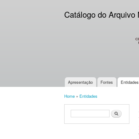
Catálogo do Arquivo
CES
Apresentação
Fontes
Entidades
Main menu
Home
»
Entidades
You are here
Search form
Search