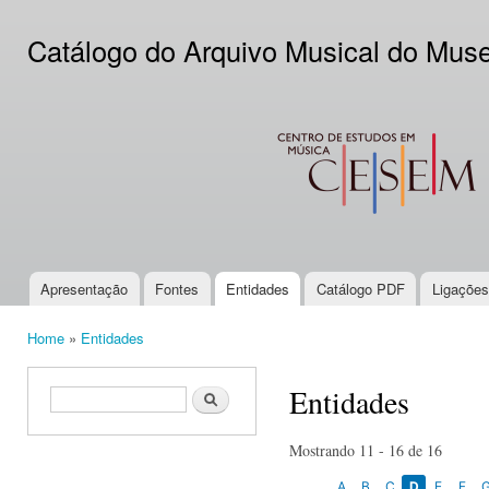
Ski
mai
Catálogo do Arquivo Musical do Mus
con
CESEM
Apresentação
Fontes
Entidades
Catálogo PDF
Ligações
Main menu
Home
»
Entidades
You are here
Entidades
Search form
Search
Mostrando 11 - 16 de 16
A
B
C
D
E
F