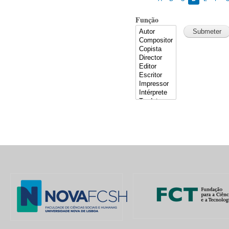
Função
Pages