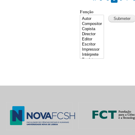
Função
Pages