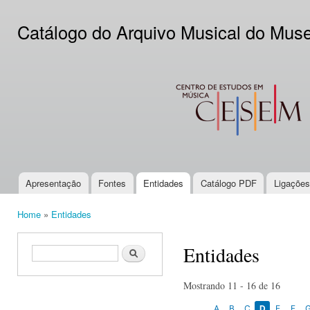
Ski
mai
Catálogo do Arquivo Musical do Mus
con
CESEM
Apresentação
Fontes
Entidades
Catálogo PDF
Ligações
Main menu
Home
»
Entidades
You are here
Entidades
Search form
Search
Mostrando 11 - 16 de 16
A
B
C
D
E
F