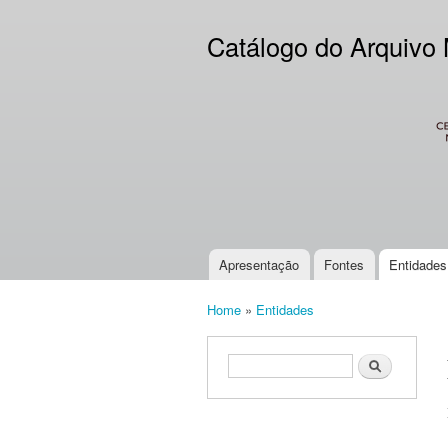
Catálogo do Arquivo
CES
Apresentação
Fontes
Entidades
Main menu
Home
»
Entidades
You are here
Search form
Search