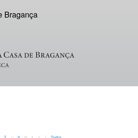
de Bragança
T
U
V
W
X
Y
Z
Todos