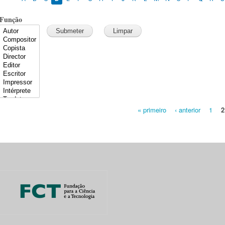
Função
« primeiro
‹ anterior
1
2
Pages