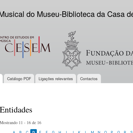
Skip to
main
 Musical do Museu-Biblioteca da Casa 
content
EM
Logo VV
Catálogo PDF
Ligações relevantes
Contactos
Entidades
Mostrando 11 - 16 de 16
A
B
C
D
E
F
G
H
I
J
K
L
M
N
O
P
Q
R
S