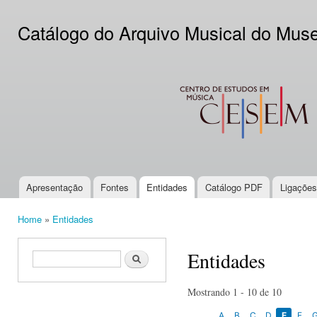
Ski
mai
Catálogo do Arquivo Musical do Mus
con
CESEM
Apresentação
Fontes
Entidades
Catálogo PDF
Ligações
Main menu
Home
»
Entidades
You are here
Entidades
Search form
Search
Mostrando 1 - 10 de 10
A
B
C
D
E
F