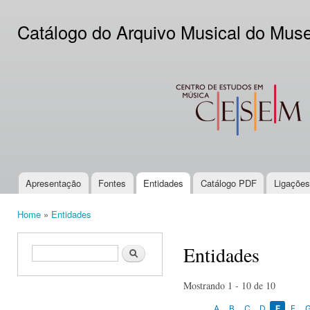
Ski
mai
Catálogo do Arquivo Musical do Mus
con
CESEM
Apresentação
Fontes
Entidades
Catálogo PDF
Ligações
Main menu
Home
»
Entidades
You are here
Entidades
Search form
Search
Mostrando 1 - 10 de 10
A
B
C
D
E
F