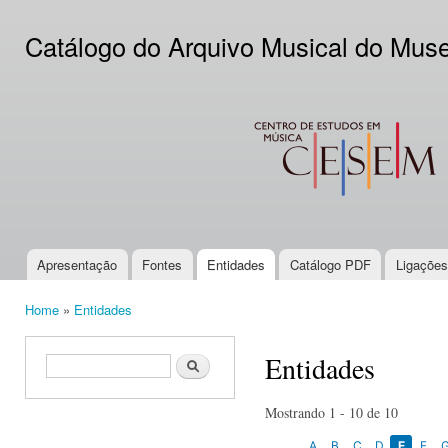
Ski
mai
Catálogo do Arquivo Musical do Mus
con
CESEM
Apresentação
Fontes
Entidades
Catálogo PDF
Ligações
Main menu
Home
»
Entidades
You are here
Entidades
Search form
Search
Mostrando 1 - 10 de 10
A
B
C
D
E
F