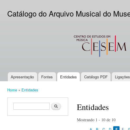
Ski
mai
Catálogo do Arquivo Musical do Mus
con
CESEM
Apresentação
Fontes
Entidades
Catálogo PDF
Ligações
Main menu
Home
»
Entidades
You are here
Entidades
Search form
Search
Mostrando 1 - 10 de 10
A
B
C
D
E
F