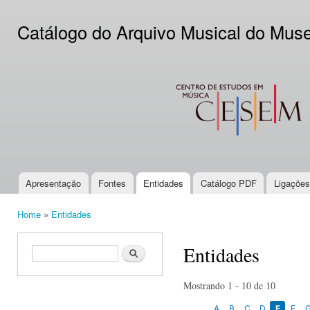
Ski
mai
Catálogo do Arquivo Musical do Mus
con
CESEM
Apresentação
Fontes
Entidades
Catálogo PDF
Ligações
Main menu
Home
»
Entidades
You are here
Entidades
Search form
Search
Mostrando 1 - 10 de 10
A
B
C
D
E
F