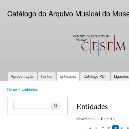
Ski
mai
Catálogo do Arquivo Musical do Mus
con
CESEM
Apresentação
Fontes
Entidades
Catálogo PDF
Ligações
Main menu
Home
»
Entidades
You are here
Entidades
Search form
Search
Mostrando 1 - 10 de 10
A
B
C
D
E
F