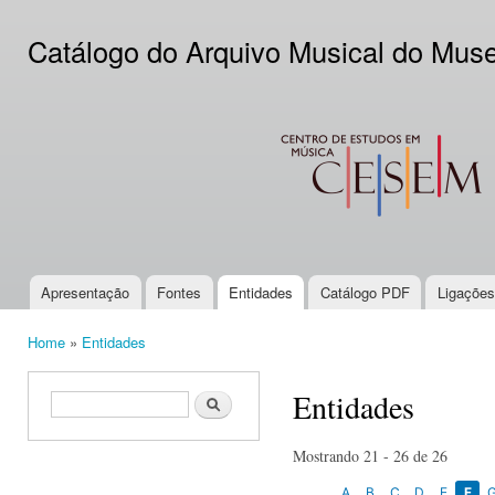
Ski
mai
Catálogo do Arquivo Musical do Mus
con
CESEM
Apresentação
Fontes
Entidades
Catálogo PDF
Ligações
Main menu
Home
»
Entidades
You are here
Entidades
Search form
Search
Mostrando 21 - 26 de 26
A
B
C
D
E
F