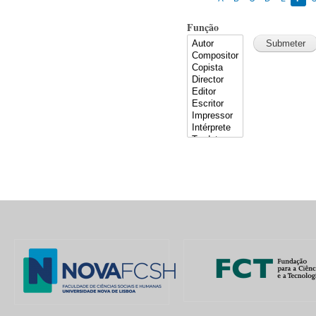
Função
Pages