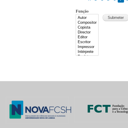
Função
Pages