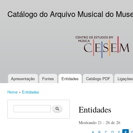
Ski
mai
Catálogo do Arquivo Musical do Mus
con
CESEM
Apresentação
Fontes
Entidades
Catálogo PDF
Ligações
Main menu
Home
»
Entidades
You are here
Entidades
Search form
Search
Mostrando 21 - 26 de 26
A
B
C
D
E
F