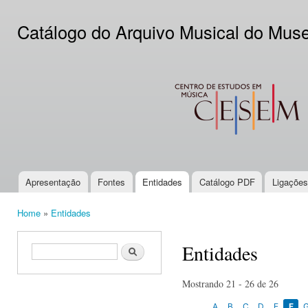
Ski
mai
Catálogo do Arquivo Musical do Mus
con
CESEM
Apresentação
Fontes
Entidades
Catálogo PDF
Ligações
Main menu
Home
»
Entidades
You are here
Entidades
Search form
Search
Mostrando 21 - 26 de 26
A
B
C
D
E
F