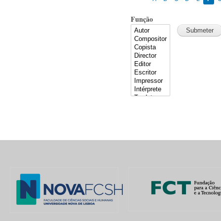
Função
Pages