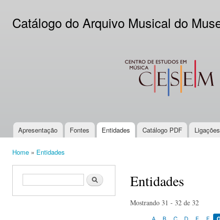
Ski
mai
Catálogo do Arquivo Musical do Mus
con
CESEM
Apresentação
Fontes
Entidades
Catálogo PDF
Ligações
Main menu
Home
»
Entidades
You are here
Entidades
Search form
Search
Mostrando 31 - 32 de 32
A
B
C
D
E
F