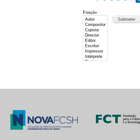
Função
Pages