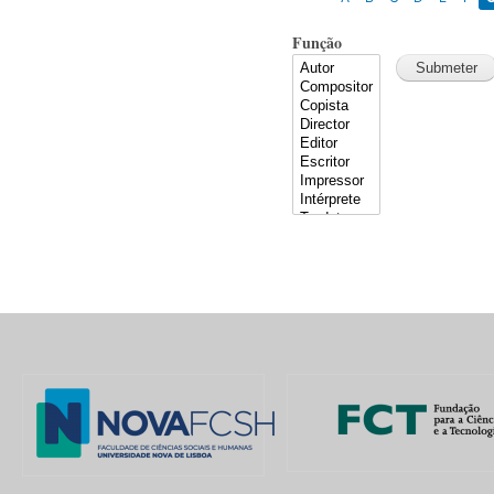
Função
Pages