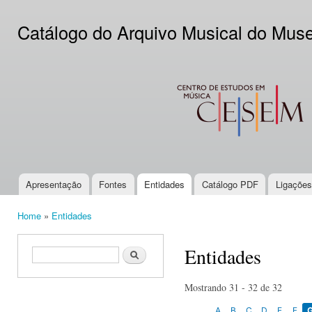
Ski
mai
Catálogo do Arquivo Musical do Mus
con
CESEM
Apresentação
Fontes
Entidades
Catálogo PDF
Ligações
Main menu
Home
»
Entidades
You are here
Entidades
Search form
Search
Mostrando 31 - 32 de 32
A
B
C
D
E
F