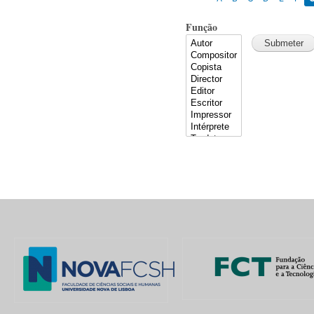
Função
Pages