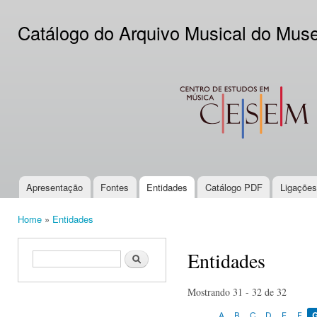
Ski
mai
Catálogo do Arquivo Musical do Mus
con
CESEM
Apresentação
Fontes
Entidades
Catálogo PDF
Ligações
Main menu
Home
»
Entidades
You are here
Entidades
Search form
Search
Mostrando 31 - 32 de 32
A
B
C
D
E
F